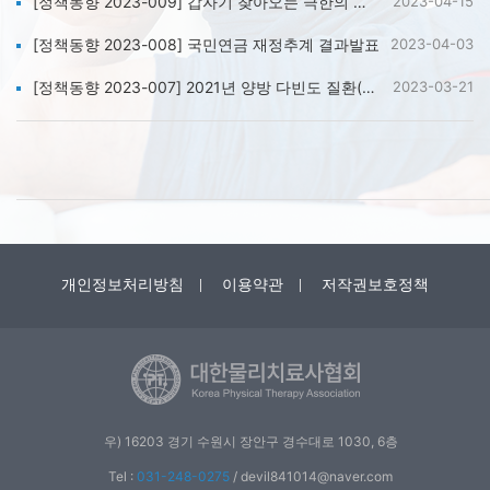
[정책동향 2023-009] 갑자기 찾아오는 극한의 공포 「공황장애」,'17년_대비 44.5% 증가
2023-04-15
[정책동향 2023-008] 국민연금 재정추계 결과발표
2023-04-03
[정책동향 2023-007] 2021년 양방 다빈도 질환(5위) 등통증 전체인구의 10% 차지
2023-03-21
개인정보처리방침
이용약관
저작권보호정책
우) 16203 경기 수원시 장안구 경수대로 1030, 6층
Tel :
031-248-0275
/
devil841014@naver.com