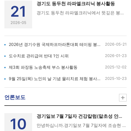
경기도 동두천 라파엘크리닉 봉사활동
21
경기도 동두천 라파엘크리닉에서 뜻깊은 봉사활동을 진행하였습니다.전 경기도 복지이사이신 노근섭 선생님과 함께하며 더욱 보람 있는 하루를 보낼 수 있었습니다.비가 오는 날씨에도 불구하고 먼 길을 마다하지 않고 동두천까지 찾아와 주신따뜻한 마음에 다시 한번 깊이 감사드립니다.한때 김구식 전 회장님과 노근섭 전 복지이사님 시절에 봉사활동이 가장 활발하게 이루어졌던 기억이 있습니다.이번에도 다시 동두천 라파엘크리닉 봉사활동에 관심과 애정을 가져주신김구식 전 회장님과 노근섭 전 이사님께 진심으로 감사의 말씀을 드립니다.앞으로도 물리치료사의 가치를 더욱 높일 수 있는 봉사활동에많은 일반 회원님들의 관심과 참여를 부탁드리겠습니다.감사합니다.
2026-05
2026년 경기수원 국제하프마라톤대회 테이핑 봉사활동
2026-05-21
도수치료 관리급여 반대 1인 시위
2026-01-23
제3회 파장동 노송축제 부스 봉사활동
2025-12-02
9월 25일(목) 노인의 날 기념 물리치료 체험 봉사활동
2025-10-23
언론보도
경기일보 7월 7일자 건강칼럼(말초성 안면마비 재활)
10
안녕하십니까.경기일보 7월 7일자에 조승현 경기지부 대외협력부회장의건강칼럼이 게재되어 공유드립니다.이번 칼럼은 '말초성 안면마비 재활'에 다루고 있습니다.회원 여러분의 많은 관심과 열람 부탁드립니다.