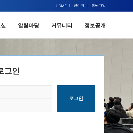
관리자
회원가입
HOME
료실
알림마당
커뮤니티
정보공개
뮤니티
정보공개
물리치료
분과 게시판
로그인
육일정
분회 게시판
조사란
노무 상담
사활동
에 바란다