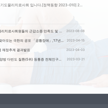
안녕하세요. 경기도물리치료사회 입니다.[정책동향 2023-010] 2023년 상반기 지역별 고용조사에 대한 정책연구원 자료 안내 드립니다.* 해당 내용 보도자료로 경기도회원분들은 다운 받아서 보실 수 있습니다.* 경기도물리치료사회 정책연구원(원장 김찬문)에서 발간 하였습니다.* 경기도물리치료사회 밴드(https://band.us/@ggpta) 에서도 확인 가능합니다. 회원분들의 많은 관심과 방문 부탁드리겠습니다.* 아래의 일정과 같이 경기도회 행사가 예정에 있으니 회원분들의 많은 관심 부탁드리겠습니다.* 23년 12월 16일 (토) - 경기도회 송년회* 24년 04월 26일 (금) - 3회 근감소증연구회 학술포럼* 24년 04월 27일 (금) - 3회 아이디어공모전* 24년 04월 26일 (금) - 11회 경기도회 학술대회* 경기도물리치료사회 카카오톡채널 친추 바로가기=> http://pf.kakao.com/_xckxiexj (카카오톡 채널 '경기도물리치료사협회')
치료사회원들의 근감소증 만족도 및 인식도에 관한 조사
2023-08-08
는 극한의 공포 「공황장애」,'17년_대비 44.5% 증가
2023-04-15
연금 재정추계 결과발표
2023-04-03
양방 다빈도 질환(5위) 등통증 전체인구의 10% 차지
2023-03-21