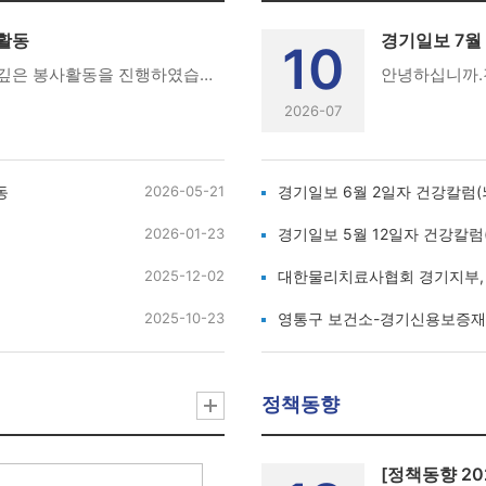
활동
경기일보 7월
10
경기도 동두천 라파엘크리닉에서 뜻깊은 봉사활동을 진행하였습니다.전 경기도 복지이사이신 노근섭 선생님과 함께하며 더욱 보람 있는 하루를 보낼 수 있었습니다.비가 오는 날씨에도 불구하고 먼 길을 마다하지 않고 동두천까지 찾아와 주신따뜻한 마음에 다시 한번 깊이 감사드립니다.한때 김구식 전 회장님과 노근섭 전 복지이사님 시절에 봉사활동이 가장 활발하게 이루어졌던 기억이 있습니다.이번에도 다시 동두천 라파엘크리닉 봉사활동에 관심과 애정을 가져주신김구식 전 회장님과 노근섭 전 이사님께 진심으로 감사의 말씀을 드립니다.앞으로도 물리치료사의 가치를 더욱 높일 수 있는 봉사활동에많은 일반 회원님들의 관심과 참여를 부탁드리겠습니다.감사합니다.
2026-07
동
2026-05-21
경기일보 6월 2일자 건강칼럼(
2026-01-23
경기일보 5월 12일자 건강칼
2025-12-02
대한물리치료사협회 경기지부, 지역
2025-10-23
영통구 보건소-경기신용보증재단,
정책동향
[정책동향 20