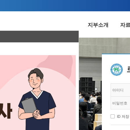
지부소개
자
료실
알림마당
커
자료
공지사항
불법
A웹진
경기지부 추진정책
교
활동보고서
보수교육
경
자료
언론보도
법무&
동향
구인구직
봉
ID 저장
경기지부