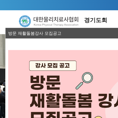
경기도회
방문 재활돌봄강사 모집공고
지부소개
자
인사말
통계
연혁
KPT
회칙
경기지부 
경기지부 조직도
교육
임원소개
정책
오시는 길